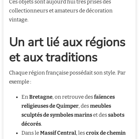
Ces objets sont aujourd’hui très prisés des
collectionneurs et amateurs de décoration
vintage.
Un art lié aux régions
et aux traditions
Chaque région française possédait son style. Par
exemple :
En
Bretagne
, on retrouve des
faïences
religieuses de Quimper
, des
meubles
sculptés de symboles marins
et des
sabots
décorés
.
Dans le
Massif Central
, les
croix de chemin