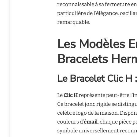
reconnaissable à sa fermeture en
particulière de l’élégance, oscill
remarquable.
Les Modèles E
Bracelets Her
Le Bracelet Clic H
Le
Clic H
représente peut-être l’
Ce bracelet jonc rigide se disting
célèbre logo de la maison. Dispon
couleurs d’
émail
, chaque pièce p
symbole universellement reconnu