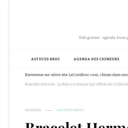
Vide grenier : agenda, bons 
ASTUCES BROC
AGENDA DES CHINEURS
Bienvenue sur nôtre site LeCoinBroc.com, chinez dans nos 
Bracelet Hermès : Le Bijou Iconique Qui Affole les Collecti
25/10/2025
ASTUCES BROC
Bracelet Hermè