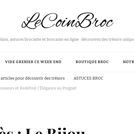
LeCoinBroc
plans, astuces brocante et brocante en ligne : découvrez des trésors uniq
VIDE GRENIER CE WEEK END
BOUTIQUE BROC
NOTR
articles pour découvrir des trésors
ASTUCES BROC
onneurs et Redéfinit l’Élégance au Poignet
s : Le Bijou