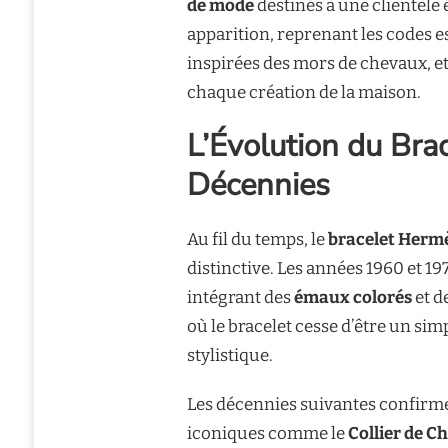
de mode
destinés à une clientèle 
apparition, reprenant les codes es
inspirées des mors de chevaux, et
chaque création de la maison.
L’Évolution du Bra
Décennies
Au fil du temps, le
bracelet Herm
distinctive. Les années 1960 et 1
intégrant des
émaux colorés
et d
où le bracelet cesse d’être un s
stylistique.
Les décennies suivantes confirme
iconiques comme le
Collier de C