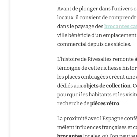
Avant de plonger dans l’univers 
locaux, il convient de comprendr
dans le paysage des
brocantes ca
ville bénéficie d’un emplacement 
commercial depuis des siècles.
L’histoire de Rivesaltes remonte 
témoigne de cette richesse histori
les places ombragées créent une
dédiés aux
objets de collection
. 
pourquoi les habitants et les vis
recherche de
pièces rétro
.
La proximité avec l’Espagne confè
mêlent influences françaises et ca
brocantes
locales, où l’on peut a