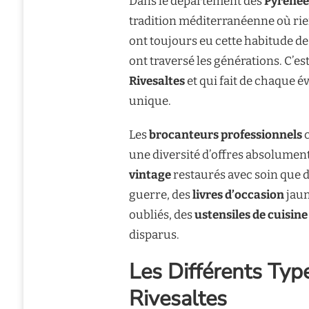
Dans le département des
Pyrénée
tradition méditerranéenne où rien
ont toujours eu cette habitude de
ont traversé les générations. C’es
Rivesaltes
et qui fait de chaque 
unique.
Les
brocanteurs professionnels
c
une diversité d’offres absolumen
vintage
restaurés avec soin que 
guerre, des
livres d’occasion
jaun
oubliés, des
ustensiles de cuisine
disparus.
Les Différents Ty
Rivesaltes