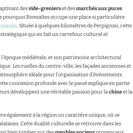
captivant des
vide-greniers
et des
marchés aux puces
e pourquoi Rivesaltes occupe une place si particulière
talanes
. Située à quelques kilomètres de Perpignan, cette
stratégique qui en fait un carrefour culturel et
à l’époque médiévale, et son patrimoine architectural
que. Les ruelles du centre-ville, les façades anciennes et
 atmosphère idéale pour l’organisation d’événements
Cette connexion profonde avec le passé explique en partie
iteurs développent une véritable passion pour la
chine
et la
re également à la région un caractère unique, où se
talanes. Cette dualité culturelle se retrouve dans les
ussi bien tomber sur des
meubles anciens
provençaux