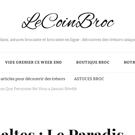
LeCoinBroc
plans, astuces brocante et brocante en ligne : découvrez des trésors uniq
VIDE GRENIER CE WEEK END
BOUTIQUE BROC
NOTR
articles pour découvrir des trésors
ASTUCES BROC
lans Que Personne Ne Vous a Jamais Révélé
altes : Le Paradis