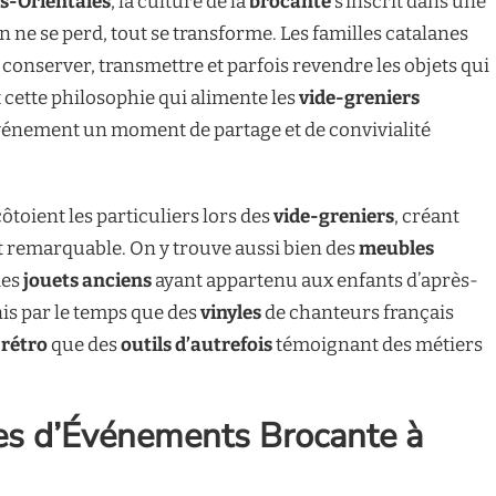
s-Orientales
, la culture de la
brocante
s’inscrit dans une
 ne se perd, tout se transforme. Les familles catalanes
 conserver, transmettre et parfois revendre les objets qui
t cette philosophie qui alimente les
vide-greniers
événement un moment de partage et de convivialité
ôtoient les particuliers lors des
vide-greniers
, créant
t remarquable. On y trouve aussi bien des
meubles
des
jouets anciens
ayant appartenu aux enfants d’après-
is par le temps que des
vinyles
de chanteurs français
 rétro
que des
outils d’autrefois
témoignant des métiers
pes d’Événements Brocante à