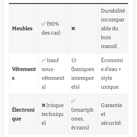
Durabilité
incompar
✅ (90%
Meubles
❌
able du
des cas)
bois
massif.
✅ (sauf
👕
Économi
Vêtement
sous-
(basiques
e d’eau +
s
vêtement
intempor
style
s)
els)
unique.
✅
❌ (risque
Garantie
Électroni
(smartph
techniqu
et
que
ones,
e)
sécurité.
écrans)