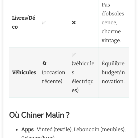
Pas
d’obsoles
Livres/Dé
✅
❌
cence,
co
charme
vintage.
✅
🔄
(véhicule
Équilibre
Véhicules
(occasion
s
budget/in
récente)
électriqu
novation.
es)
Où Chiner Malin ?
Apps
: Vinted (textile), Leboncoin (meubles),