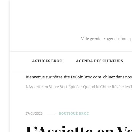
Vide grenier : agenda, bons 
ASTUCES BROC
AGENDA DES CHINEURS
Bienvenue sur nôtre site LeCoinBroc.com, chinez dans nos 
L’Assiette en Verre Vert Épicéa : Quand la Chine Révèle le
27/01/2026
BOUTIQUE BROC
L’Assiette en V