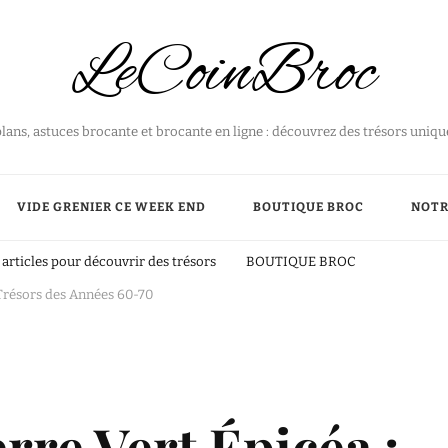
LeCoinBroc
plans, astuces brocante et brocante en ligne : découvrez des trésors uniq
VIDE GRENIER CE WEEK END
BOUTIQUE BROC
NOTR
articles pour découvrir des trésors
BOUTIQUE BROC
s Trésors des Années 60-70
erre Vert Épicéa :