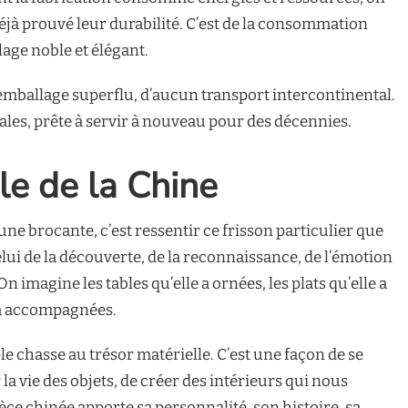
déjà prouvé leur durabilité. C’est de la consommation
lage noble et élégant.
 emballage superflu, d’aucun transport intercontinental.
cales, prête à servir à nouveau pour des décennies.
le de la Chine
une brocante, c’est ressentir ce frisson particulier que
elui de la découverte, de la reconnaissance, de l’émotion
On imagine les tables qu’elle a ornées, les plats qu’elle a
e a accompagnées.
e chasse au trésor matérielle. C’est une façon de se
a vie des objets, de créer des intérieurs qui nous
ce chinée apporte sa personnalité, son histoire, sa