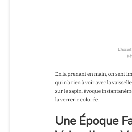
L’Assie
Ré
En la prenant en main, on sent im
qui n’a rien à voir avec la vaissel
sur le sapin, évoque instantanéme
la verrerie colorée.
Une Époque Fa