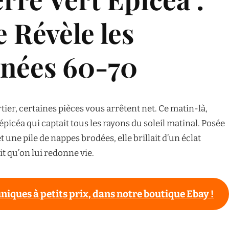
 Révèle les
nnées 60-70
ier, certaines pièces vous arrêtent net. Ce matin-là,
t épicéa qui captait tous les rayons du soleil matinal. Posée
t une pile de nappes brodées, elle brillait d’un éclat
it qu’on lui redonne vie.
uniques à petits prix, dans notre boutique Ebay !