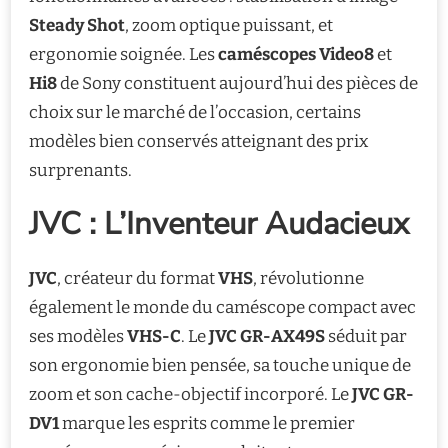
Steady Shot
, zoom optique puissant, et
ergonomie soignée. Les
caméscopes Video8
et
Hi8
de Sony constituent aujourd’hui des pièces de
choix sur le marché de l’occasion, certains
modèles bien conservés atteignant des prix
surprenants.
JVC : L’Inventeur Audacieux
JVC
, créateur du format
VHS
, révolutionne
également le monde du caméscope compact avec
ses modèles
VHS-C
. Le
JVC GR-AX49S
séduit par
son ergonomie bien pensée, sa touche unique de
zoom et son cache-objectif incorporé. Le
JVC GR-
DV1
marque les esprits comme le premier