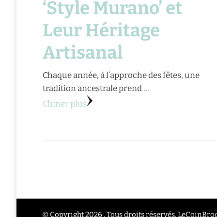
‘Style Murano’ et
Leur Héritage
Artisanal
Chaque année, à l’approche des fêtes, une
tradition ancestrale prend …
Chiner plus
© Copyright 2026 . Tous droits réservés. LeCoinBr