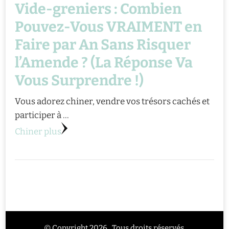
Vide-greniers : Combien
Pouvez-Vous VRAIMENT en
Faire par An Sans Risquer
l’Amende ? (La Réponse Va
Vous Surprendre !)
Vous adorez chiner, vendre vos trésors cachés et
participer à …
Chiner plus
© Copyright 2026 . Tous droits réservés.