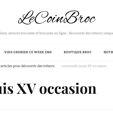
LeCoinBroc
plans, astuces brocante et brocante en ligne : découvrez des trésors uniq
VIDE GRENIER CE WEEK END
BOUTIQUE BROC
NOTR
articles pour découvrir des trésors
commode Louis XV occasion
s XV occasion