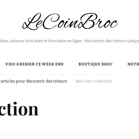
LeCoinBroc
plans, astuces brocante et brocante en ligne : découvrez des trésors uniq
VIDE GRENIER CE WEEK END
BOUTIQUE BROC
NOTR
articles pour découvrir des trésors
Neo Geo collection
ction