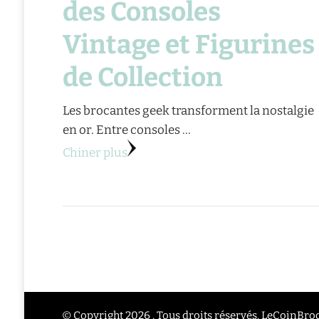
des Consoles
Vintage et Figurines
de Collection
Les brocantes geek transforment la nostalgie
en or. Entre consoles …
Chiner plus
© Copyright 2026 . Tous droits réservés. LeCoinBr