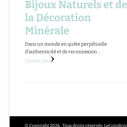
Bijoux Naturels et d
la Décoration
Minérale
Dans un monde en quête perpétuelle
d’authenticité et de reconnexion …
Chiner plus
© Copyright 2026 . Tous droits réservés. LeCoinBr