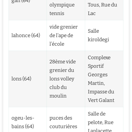
gan (64)
olympique
Tous, Rue du
tennis
Lac
vide grenier
Salle
lahonce (64)
de l’ape de
kiroldegi
l’école
Complexe
28ème vide
Sportif
grenier du
Georges
lons (64)
lons volley
Martin,
club du
Impasse du
moulin
Vert Galant
Salle de
ogeu-les-
puces des
pelote, Rue
bains (64)
couturières
Laplacette