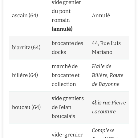
vide grenier
du pont
ascain (64)
Annulé
romain
(annulé)
brocante des
44, Rue Luis
biarritz (64)
docks
Mariano
marché de
Halle de
billère (64)
brocante et
Billère, Route
collection
de Bayonne
vide greniers
4bis rue Pierre
boucau (64)
de l’elan
Lacouture
boucalais
Complexe
vide-grenier