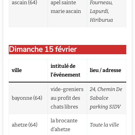
ascain (64)
apel sainte
Fourneau,
marie ascain
Lapurdi,
Hiriburua
Dimanche 15 février
intitulé de
ville
lieu / adresse
l’événement
vide-greniers
24, Chemin De
bayonne (64)
au profit des
Sabalce
chats libres
parking SIDV
la brocante
ahetze (64)
Toute la ville
d’ahetze