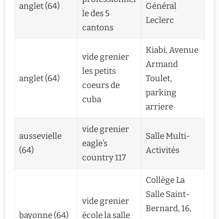
anglet (64)
Général
le des 5
Leclerc
cantons
Kiabi, Avenue
vide grenier
Armand
les petits
anglet (64)
Toulet,
coeurs de
parking
cuba
arriere
vide grenier
aussevielle
Salle Multi-
eagle’s
(64)
Activités
country 117
Collège La
Salle Saint-
vide grenier
Bernard, 16,
bayonne (64)
école la salle