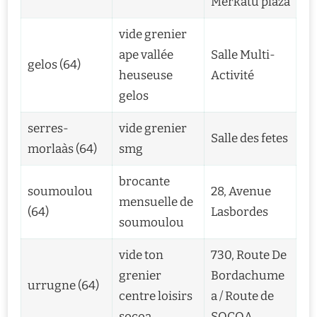
Merkatu plaza
vide grenier
ape vallée
Salle Multi-
gelos (64)
heuseuse
Activité
gelos
serres-
vide grenier
Salle des fetes
morlaàs (64)
smg
brocante
soumoulou
28, Avenue
mensuelle de
(64)
Lasbordes
soumoulou
vide ton
730, Route De
grenier
Bordachume
urrugne (64)
centre loisirs
a / Route de
socoa
SOCOA