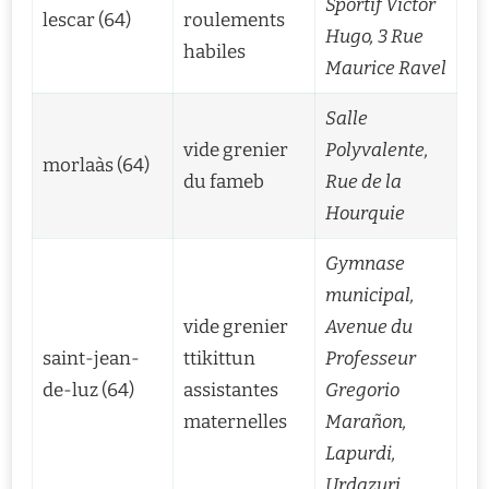
Sportif Victor
lescar (64)
roulements
Hugo, 3 Rue
habiles
Maurice Ravel
Salle
vide grenier
Polyvalente,
morlaàs (64)
du fameb
Rue de la
Hourquie
Gymnase
municipal,
vide grenier
Avenue du
saint-jean-
ttikittun
Professeur
de-luz (64)
assistantes
Gregorio
maternelles
Marañon,
Lapurdi,
Urdazuri