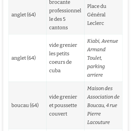
brocante
Place du
professionnel
anglet (64)
Général
le des 5
Leclerc
cantons
Kiabi, Avenue
vide grenier
Armand
les petits
anglet (64)
Toulet,
coeurs de
parking
cuba
arriere
Maison des
vide grenier
Association de
boucau (64)
et poussette
Boucau, 4 rue
couvert
Pierre
Lacouture