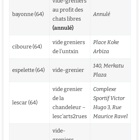
vide-greniers
au profit des
bayonne (64)
Annulé
chats libres
(annulé)
vide greniers
Place Koke
ciboure (64)
de l’untxin
Arbiza
140, Merkatu
espelette (64)
vide-grenier
Plaza
vide grenier
Complexe
de la
Sportif Victor
lescar (64)
chandeleur –
Hugo 3, Rue
lesc’arts2rues
Maurice Ravel
vide-
greniers,