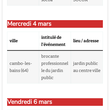
Mercredi 4 mars
intitulé de
ville
lieu / adresse
l’événement
brocante
cambo-les-
professionnel
jardin public
bains (64)
le du jardin
au centre ville
public
Vendredi 6 mars