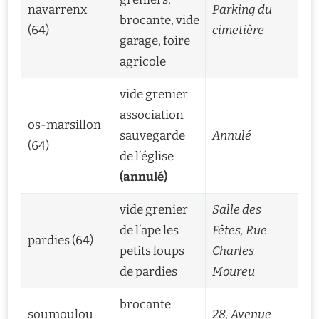
navarrenx
Parking du
brocante, vide
(64)
cimetière
garage, foire
agricole
vide grenier
association
os-marsillon
sauvegarde
Annulé
(64)
de l’église
(annulé)
vide grenier
Salle des
de l’ape les
Fêtes, Rue
pardies (64)
petits loups
Charles
de pardies
Moureu
brocante
soumoulou
28, Avenue