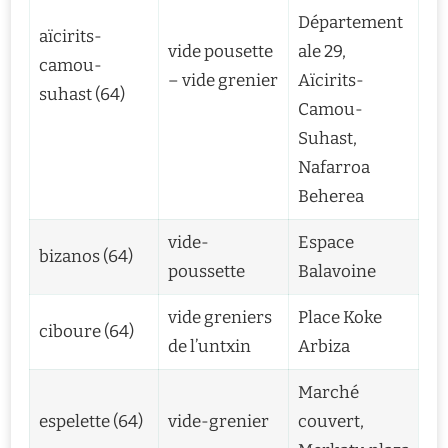
Département
aïcirits-
vide pousette
ale 29,
camou-
– vide grenier
Aïcirits-
suhast (64)
Camou-
Suhast,
Nafarroa
Beherea
vide-
Espace
bizanos (64)
poussette
Balavoine
vide greniers
Place Koke
ciboure (64)
de l’untxin
Arbiza
Marché
espelette (64)
vide-grenier
couvert,