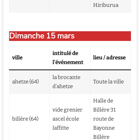
Hiriburua
Dimanche 15 mars
intitulé de
ville
lieu / adresse
l’événement
la brocante
ahetze (64)
Toute la ville
d’ahetze
Halle de
vide grenier
Billère 31
billère (64)
ascel école
route de
laffitte
Bayonne
Billère