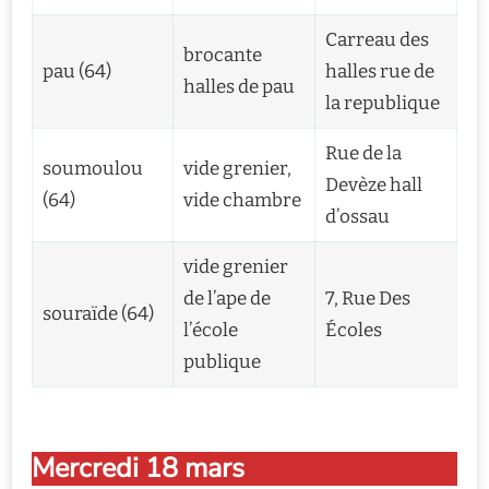
Carreau des
brocante
pau (64)
halles rue de
halles de pau
la republique
Rue de la
soumoulou
vide grenier,
Devèze hall
(64)
vide chambre
d’ossau
vide grenier
de l’ape de
7, Rue Des
souraïde (64)
l’école
Écoles
publique
Mercredi 18 mars