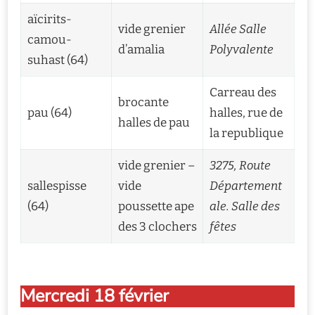
aïcirits-
vide grenier
Allée Salle
camou-
d’amalia
Polyvalente
suhast (64)
Carreau des
brocante
pau (64)
halles, rue de
halles de pau
la republique
vide grenier –
3275, Route
sallespisse
vide
Département
(64)
poussette ape
ale. Salle des
des 3 clochers
fêtes
Mercredi 18 février