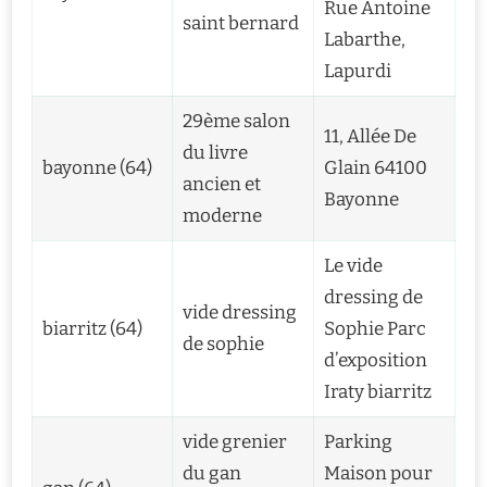
Rue Antoine
saint bernard
Labarthe,
Lapurdi
29ème salon
11, Allée De
du livre
bayonne (64)
Glain 64100
ancien et
Bayonne
moderne
Le vide
dressing de
vide dressing
biarritz (64)
Sophie Parc
de sophie
d’exposition
Iraty biarritz
vide grenier
Parking
du gan
Maison pour