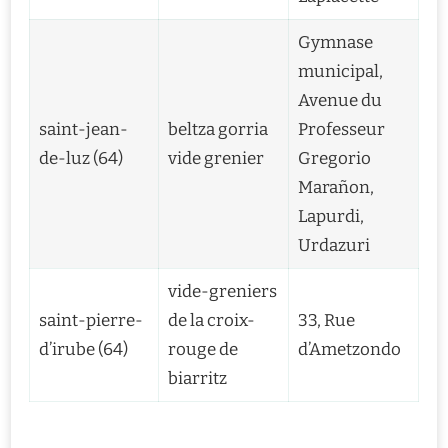
Gymnase
municipal,
Avenue du
saint-jean-
beltza gorria
Professeur
de-luz (64)
vide grenier
Gregorio
Marañon,
Lapurdi,
Urdazuri
vide-greniers
saint-pierre-
de la croix-
33, Rue
d’irube (64)
rouge de
d’Ametzondo
biarritz