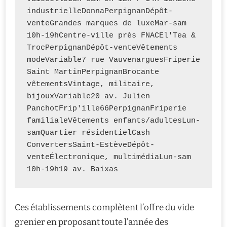
industrielleDonnaPerpignanDépôt-
venteGrandes marques de luxeMar-sam 
10h-19hCentre-ville près FNACEl'Tea & 
TrocPerpignanDépôt-venteVêtements 
modeVariable7 rue VauvenarguesFriperie 
Saint MartinPerpignanBrocante 
vêtementsVintage, militaire, 
bijouxVariable20 av. Julien 
PanchotFrip'ille66PerpignanFriperie 
familialeVêtements enfants/adultesLun-
samQuartier résidentielCash 
ConvertersSaint-EstèveDépôt-
venteÉlectronique, multimédiaLun-sam 
10h-19h19 av. Baixas
Ces établissements complètent l’offre du vide
grenier en proposant toute l’année des