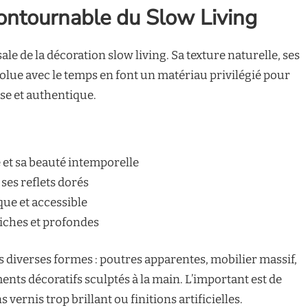
ncontournable du Slow Living
ale de la décoration slow living. Sa texture naturelle, ses
volue avec le temps en font un matériau privilégié pour
e et authentique.
 et sa beauté intemporelle
 ses reflets dorés
que et accessible
iches et profondes
us diverses formes : poutres apparentes, mobilier massif,
nts décoratifs sculptés à la main. L’important est de
vernis trop brillant ou finitions artificielles.