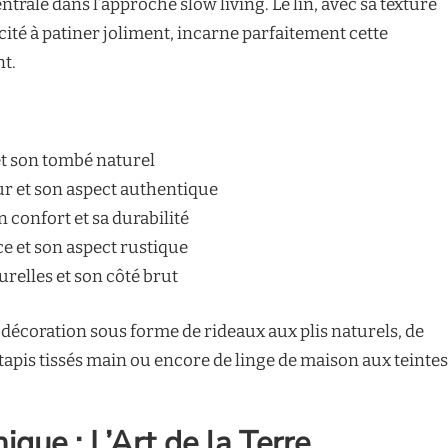
ntrale dans l’approche slow living. Le lin, avec sa texture
cité à patiner joliment, incarne parfaitement cette
nt.
et son tombé naturel
ur et son aspect authentique
 confort et sa durabilité
e et son aspect rustique
urelles et son côté brut
 décoration sous forme de rideaux aux plis naturels, de
 tapis tissés main ou encore de linge de maison aux teintes
ique : L’Art de la Terre